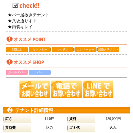
★バー居抜きテナント
★八坂通りすぐ
★内装キレイ
2階以上
カウンター
キッチン
エレベーター
居抜きテナント
ガールズバー
バー
テナント詳細情報
広さ
11.0坪
賃料
130,000円
共益費
込み
ゴミ代
込み