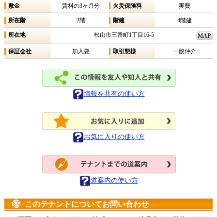
敷金
賃料の3ヶ月分
火災保険料
実費
所在階
2階
階建
4階建
所在地
松山市三番町1丁目16-5
MAP
保証会社
加入要
取引態様
一般仲介
情報を共有の使い方
お気に入りの使い方
道案内の使い方
このテナントについてお問い合わせ