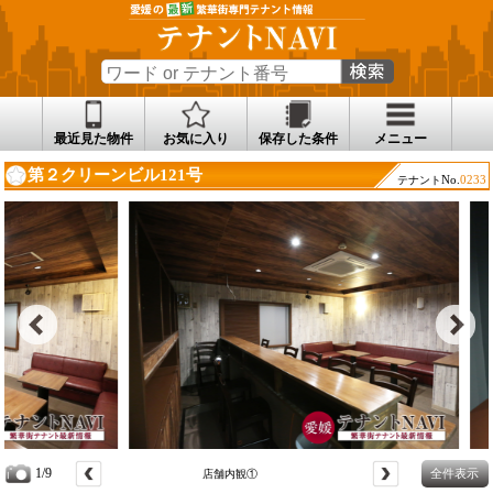
最近見た物件
お気に入り
保存した条件
メニュー
第２クリーンビル121号
No.
0233
テナント
2/9
全件表示
店舗内観②