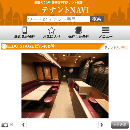
最近見た物件
お気に入り
保存した条件
メニュー
LIDO STAGEビル40B号
No.
0025
テナント
1/1
全件表示