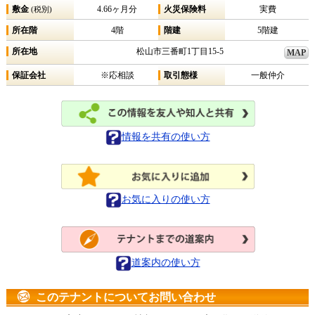
敷金
4.66ヶ月分
火災保険料
実費
(税別)
所在階
4階
階建
5階建
所在地
松山市三番町1丁目15-5
MAP
保証会社
※応相談
取引態様
一般仲介
情報を共有の使い方
お気に入りの使い方
道案内の使い方
このテナントについてお問い合わせ