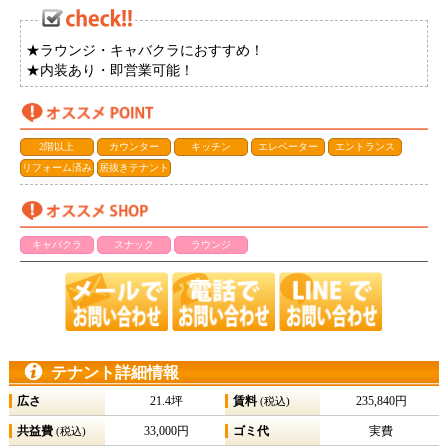
★ラウンジ・キャバクラにおすすめ！
★内装あり・即営業可能！
2階以上
カウンター
キッチン
エレベーター
エントランス
リフォーム済み
居抜きテナント
キャバクラ
スナック
ラウンジ
テナント詳細情報
広さ
21.4坪
賃料
235,840円
(税込)
共益費
33,000円
ゴミ代
実費
(税込)