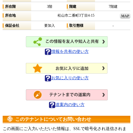
所在階
3階
階建
7階建
所在地
松山市二番町3丁目4-15
MAP
保証会社
要加入
取引態様
-
情報を共有の使い方
お気に入りの使い方
道案内の使い方
このテナントについてお問い合わせ
この画面にご入力いただいた情報は、SSLで暗号化され送信されま