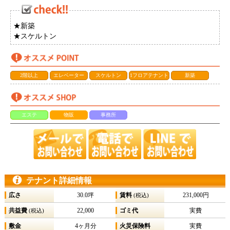
★新築
★スケルトン
2階以上
エレベーター
スケルトン
1フロアテナント
新築
エステ
物販
事務所
テナント詳細情報
広さ
30.0坪
賃料
231,000円
(税込)
共益費
22,000
ゴミ代
実費
(税込)
敷金
4ヶ月分
火災保険料
実費