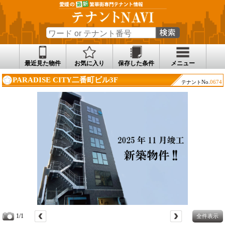
最近見た物件
お気に入り
保存した条件
メニュー
PARADISE CITY二番町ビル3F
No.
0674
テナント
1/1
全件表示