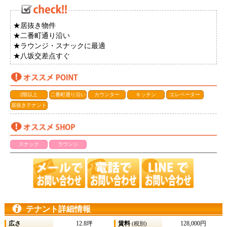
★居抜き物件
★二番町通り沿い
★ラウンジ・スナックに最適
★八坂交差点すぐ
2階以上
二番町通り沿い
カウンター
キッチン
エレベーター
居抜きテナント
スナック
ラウンジ
テナント詳細情報
広さ
12.8坪
賃料
128,000円
(税別)