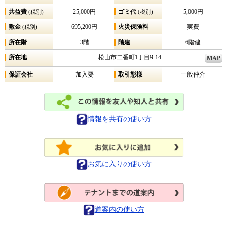
共益費
25,000円
ゴミ代
5,000円
(税別)
(税別)
敷金
695,200円
火災保険料
実費
(税別)
所在階
3階
階建
6階建
所在地
松山市二番町1丁目9-14
MAP
保証会社
加入要
取引態様
一般仲介
情報を共有の使い方
お気に入りの使い方
道案内の使い方