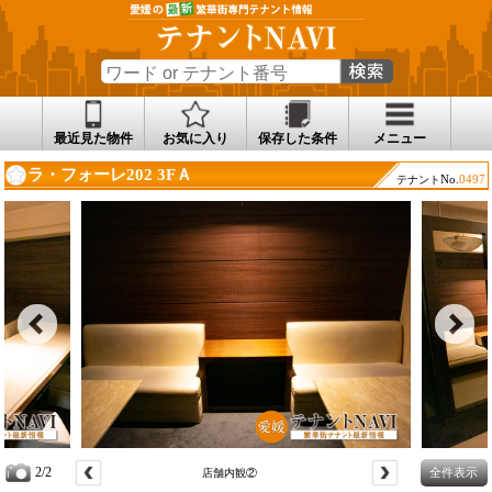
最近見た物件
お気に入り
保存した条件
メニュー
ラ・フォーレ202 3FＡ
No.
0497
テナント
2/2
全件表示
店舗内観②